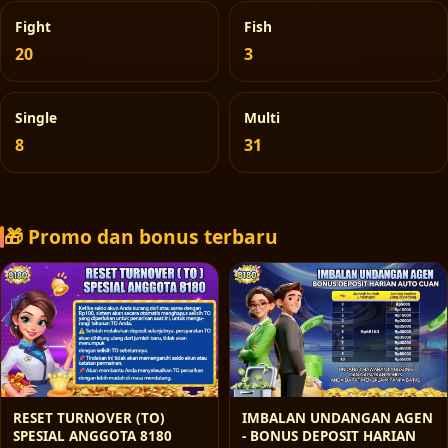
Fight
Fish
20
3
Single
Multi
8
31
🎁 Promo dan bonus terbaru
IMBALAN UNDANGAN AGEN
RESET TURNOVER (TO)
- BONUS DEPOSIT HARIAN
SPESIAL ANGGOTA 8180