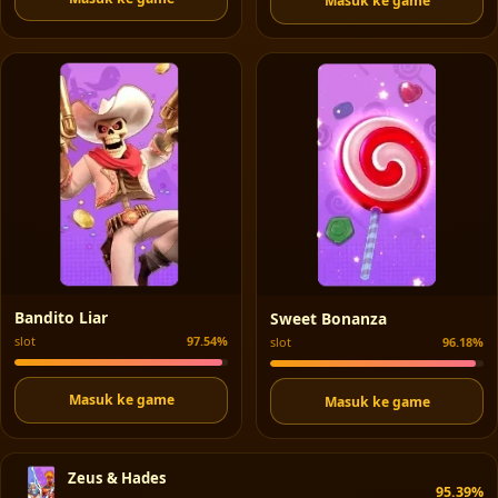
Masuk ke game
Bandito Liar
Sweet Bonanza
slot
97.54%
slot
96.18%
Masuk ke game
Masuk ke game
Zeus & Hades
95.39%