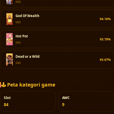
slot
God Of Wealth
94.16%
slot
Hot Pot
93.79%
slot
Dead or a Wild
93.67%
slot
🕹️ Peta kategori game
Slot
AWC
84
9